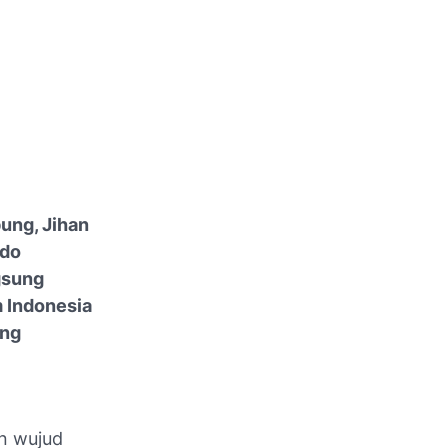
ung, Jihan
ndo
gsung
 Indonesia
ang
n wujud