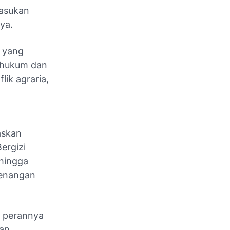
masukan
ya.
 yang
 hukum dan
ik agraria,
askan
ergizi
 hingga
wenangan
n perannya
gan