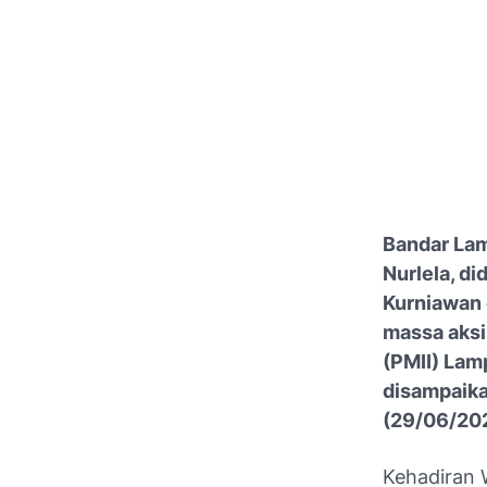
Bandar Lam
Nurlela, d
Kurniawan
massa aksi
(PMII) Lam
disampaika
(29/06/20
Kehadiran 