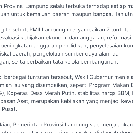
h Provinsi Lampung selalu terbuka terhadap setiap 
juan untuk kemajuan daerah maupun bangsa," lanjutn
og tersebut, PMII Lampung menyampaikan 7 tuntutan
valuasi kebijakan ekonomi dan anggaran, reformasi
 peningkatan anggaran pendidikan, penyelesaian konfl
fiskal daerah, pengelolaan sumber daya alam dan
an, serta perbaikan tata kelola pembangunan.
 berbagai tuntutan tersebut, Wakil Gubernur menjel
mlah isu yang disampaikan, seperti Program Makan B
), Koperasi Desa Merah Putih, stabilitas harga BBM,
asan Aset, merupakan kebijakan yang menjadi ke
 Pusat.
kian, Pemerintah Provinsi Lampung siap menjalanka
nghubung antara aspirasi masyarakat di daerah den