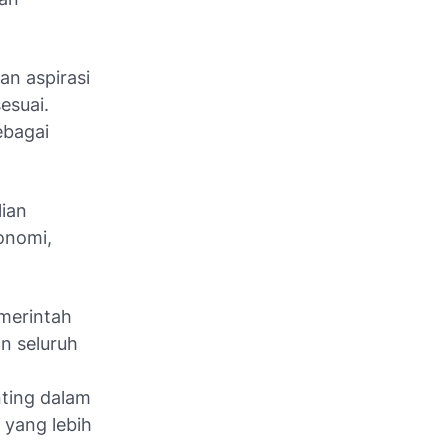
n aspirasi
esuai.
ebagai
lian
onomi,
merintah
n seluruh
ting dalam
yang lebih