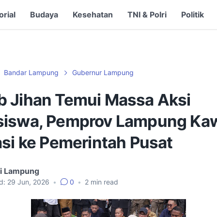
orial
Budaya
Kesehatan
TNI & Polri
Politik
Bandar Lampung
Gubernur Lampung
 Jihan Temui Massa Aksi
iswa, Pemprov Lampung Ka
asi ke Pemerintah Pusat
gi Lampung
d:
29 Jun, 2026
•
0
•
2
min read