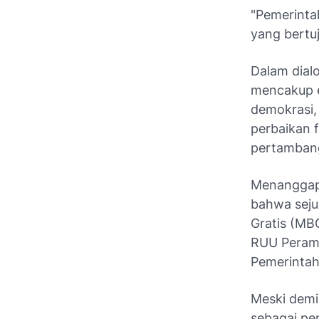
"Pemerinta
yang bertu
Dalam dial
mencakup e
demokrasi,
perbaikan 
pertambang
Menanggapi
bahwa seju
Gratis (MBG
RUU Peramp
Pemerintah
Meski demi
sebagai pe