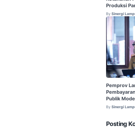
Produksi P
By
Sinergi Lam
Pemprov La
Pembayaran 
Publik Mode
By
Sinergi Lam
Posting K