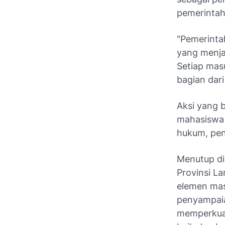
pemerintah
"Pemerinta
yang menja
Setiap mas
bagian dari
Aksi yang 
mahasiswa 
hukum, pend
Menutup di
Provinsi L
elemen mas
penyampaia
memperkua