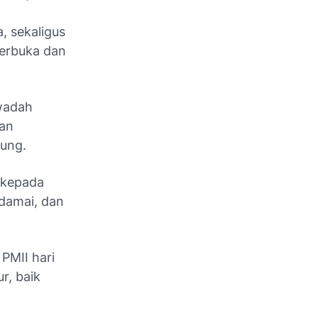
 sekaligus
terbuka dan
wadah
ran
ung.
 kepada
 damai, dan
PMII hari
ur, baik