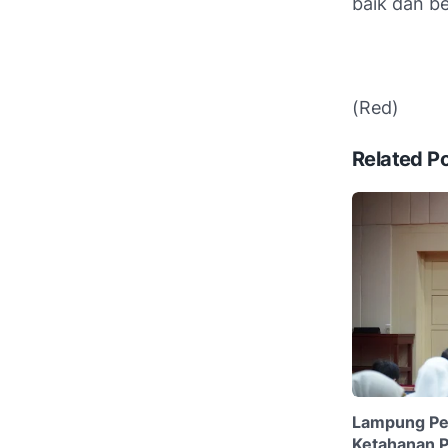
baik dan b
(Red)
Related P
Lampung Per
Ketahanan 