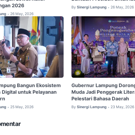
angan 2026
By
Sinergi Lampung
26 May, 2026
•
pung
26 May, 2026
•
mpung Bangun Ekosistem
Gubernur Lampung Dorong
Digital untuk Pelayanan
Muda Jadi Penggerak Liter
rn
Pelestari Bahasa Daerah
pung
25 May, 2026
By
Sinergi Lampung
23 May, 2026
•
•
omentar