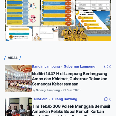
VIRAL
Bandar Lampung
•
Gubernur Lampung
0
Idulfitri 1447 H di Lampung Berlangsung
Aman dan Khidmat, Gubernur Tekankan
Semangat Kebersamaan
By
Sinergi Lampung
21 Mar, 2026
•
TNI&Polri
•
Tulang Bawang
0
Tim Tekab 308 Polsek Menggala Berhasil
Amankan Pelaku Bobol Rumah Korban