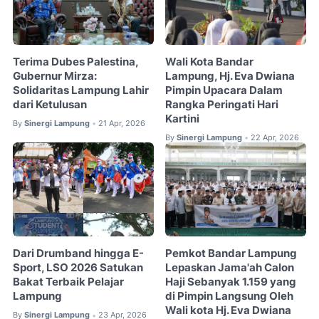
Terima Dubes Palestina,
Wali Kota Bandar
Gubernur Mirza:
Lampung, Hj. Eva Dwiana
Solidaritas Lampung Lahir
Pimpin Upacara Dalam
dari Ketulusan
Rangka Peringati Hari
Kartini
By
Sinergi Lampung
21 Apr, 2026
•
By
Sinergi Lampung
22 Apr, 2026
•
Dari Drumband hingga E-
Pemkot Bandar Lampung
Sport, LSO 2026 Satukan
Lepaskan Jama'ah Calon
Bakat Terbaik Pelajar
Haji Sebanyak 1.159 yang
Lampung
di Pimpin Langsung Oleh
Wali kota Hj. Eva Dwiana
By
Sinergi Lampung
23 Apr, 2026
•