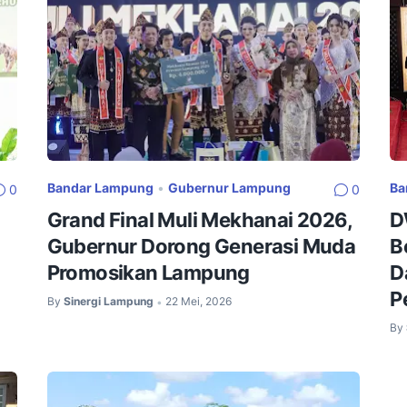
Bandar Lampung
•
Gubernur Lampung
Ba
0
0
Grand Final Muli Mekhanai 2026,
D
Gubernur Dorong Generasi Muda
B
Promosikan Lampung
D
P
By
Sinergi Lampung
22 Mei, 2026
•
By