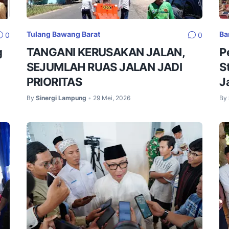
Tulang Bawang Barat
Ba
0
0
g
TANGANI KERUSAKAN JALAN,
P
SEJUMLAH RUAS JALAN JADI
S
PRIORITAS
J
By
Sinergi Lampung
29 Mei, 2026
By
•