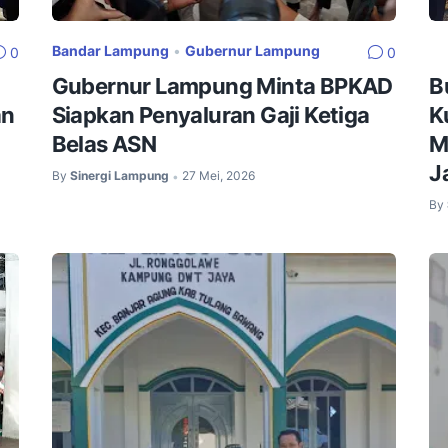
Bandar Lampung
•
Gubernur Lampung
0
0
Gubernur Lampung Minta BPKAD
B
an
Siapkan Penyaluran Gaji Ketiga
K
Belas ASN
M
J
By
Sinergi Lampung
27 Mei, 2026
•
By