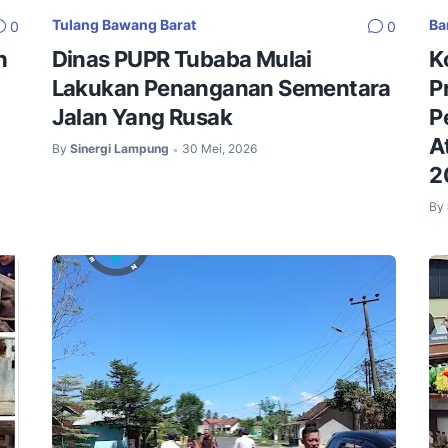
Tulang Bawang Barat
Ba
0
0
h
Dinas PUPR Tubaba Mulai
K
Lakukan Penanganan Sementara
P
Jalan Yang Rusak
P
A
By
Sinergi Lampung
30 Mei, 2026
•
2
By