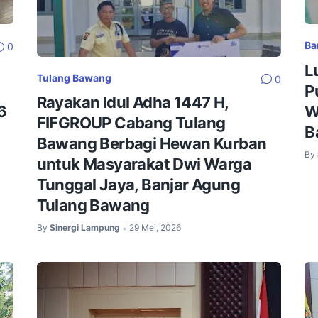
Ba
0
L
Tulang Bawang
0
P
Rayakan Idul Adha 1447 H,
6
W
FIFGROUP Cabang Tulang
B
Bawang Berbagi Hewan Kurban
By
untuk Masyarakat Dwi Warga
Tunggal Jaya, Banjar Agung
Tulang Bawang
By
Sinergi Lampung
29 Mei, 2026
•