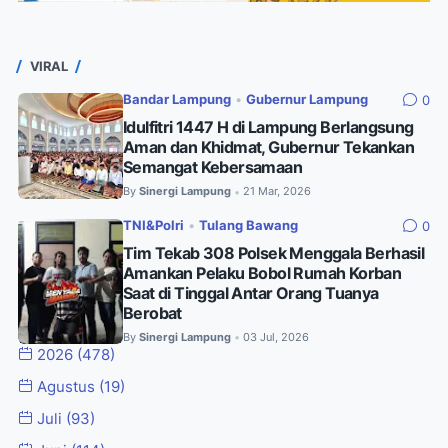
VIRAL
Bandar Lampung
•
Gubernur Lampung
0
Idulfitri 1447 H di Lampung Berlangsung
Aman dan Khidmat, Gubernur Tekankan
Semangat Kebersamaan
By
Sinergi Lampung
21 Mar, 2026
•
TNI&Polri
•
Tulang Bawang
0
Tim Tekab 308 Polsek Menggala Berhasil
Amankan Pelaku Bobol Rumah Korban
Saat di Tinggal Antar Orang Tuanya
Berobat
By
Sinergi Lampung
03 Jul, 2026
•
2026
(478)
Agustus
(19)
Juli
(93)