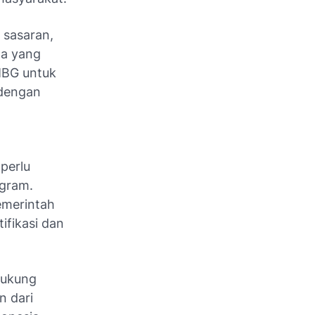
 sasaran,
la yang
 MBG untuk
 dengan
perlu
ogram.
emerintah
ifikasi dan
dukung
n dari