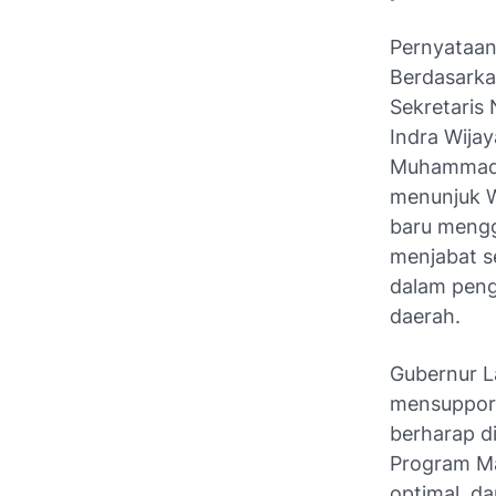
Pernyataan
Berdasarka
Sekretaris
Indra Wija
Muhammad Q
menunjuk W
baru mengg
menjabat s
dalam peng
daerah.
Gubernur 
mensupport
berharap d
Program Ma
optimal, d