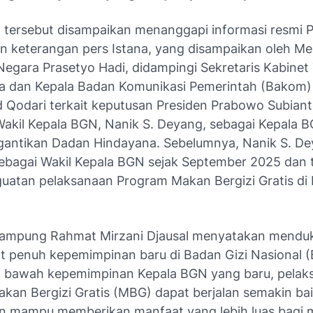
 tersebut disampaikan menanggapi informasi resmi 
n keterangan pers Istana, yang disampaikan oleh Me
 Negara Prasetyo Hadi, didampingi Sekretaris Kabinet
ya dan Kepala Badan Komunikasi Pemerintah (Bakom)
odari terkait keputusan Presiden Prabowo Subian
akil Kepala BGN, Nanik S. Deyang, sebagai Kepala 
antikan Dadan Hindayana. Sebelumnya, Nanik S. De
ebagai Wakil Kepala BGN sejak September 2025 dan t
uatan pelaksanaan Program Makan Bergizi Gratis di 
Lampung Rahmat Mirzani Djausal menyatakan mendu
 penuh kepemimpinan baru di Badan Gizi Nasional (
i bawah kepemimpinan Kepala BGN yang baru, pelak
kan Bergizi Gratis (MBG) dapat berjalan semakin ba
an mampu memberikan manfaat yang lebih luas bagi 