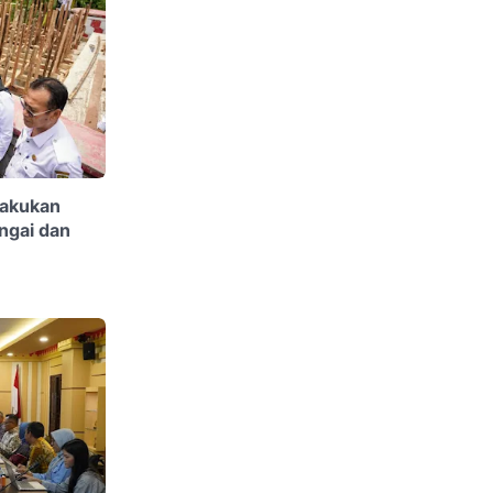
akukan
ngai dan