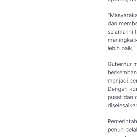
"Masyaraka
dan member
selama ini 
meningkatk
lebih baik,"
Gubernur me
berkembang
menjadi pe
Dengan kom
pusat dan d
diselesaika
Pemerintah
penuh pela