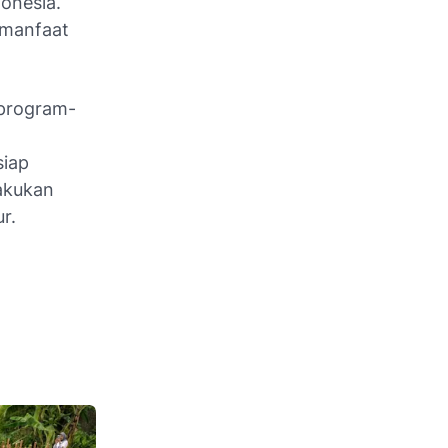
onesia.
 manfaat
 program-
siap
akukan
r.