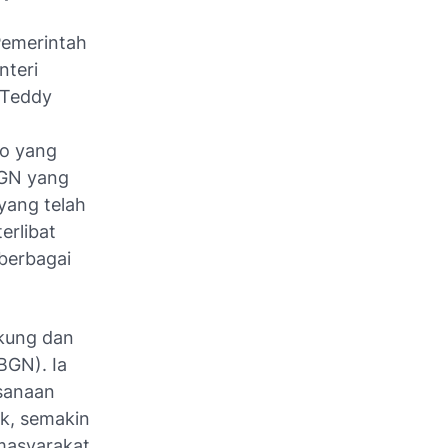
Pemerintah
nteri
 Teddy
to yang
BGN yang
yang telah
erlibat
berbagai
kung dan
BGN). Ia
sanaan
ik, semakin
masyarakat.