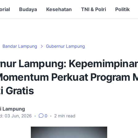
orial
Budaya
Kesehatan
TNI & Polri
Politik
Bandar Lampung
Gubernur Lampung
nur Lampung: Kepemimpinan
omentum Perkuat Program 
i Gratis
gi Lampung
d:
03 Jun, 2026
•
0
•
2
min read