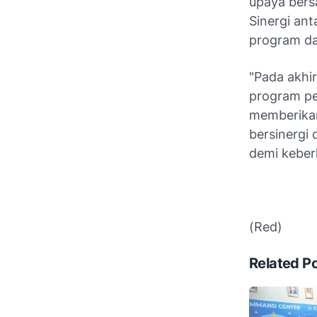
upaya bers
Sinergi an
program da
"Pada akhi
program pe
memberikan
bersinergi
demi keber
(Red)
Related P