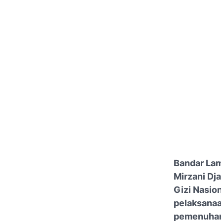
Bandar La
Mirzani Dj
Gizi Nasio
pelaksanaa
pemenuhan 