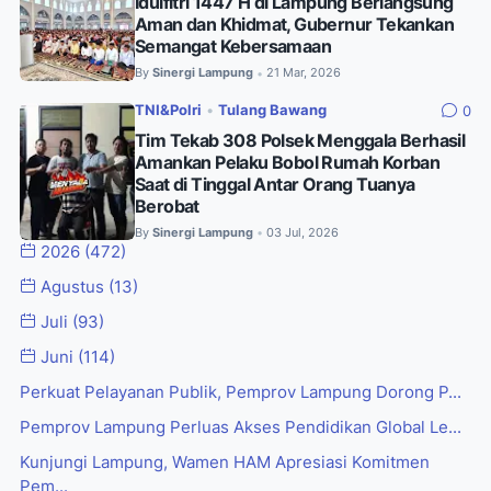
Idulfitri 1447 H di Lampung Berlangsung
Aman dan Khidmat, Gubernur Tekankan
Semangat Kebersamaan
By
Sinergi Lampung
21 Mar, 2026
•
TNI&Polri
•
Tulang Bawang
0
Tim Tekab 308 Polsek Menggala Berhasil
Amankan Pelaku Bobol Rumah Korban
Saat di Tinggal Antar Orang Tuanya
Berobat
By
Sinergi Lampung
03 Jul, 2026
•
2026
(472)
Agustus
(13)
Juli
(93)
Juni
(114)
Perkuat Pelayanan Publik, Pemprov Lampung Dorong P...
Pemprov Lampung Perluas Akses Pendidikan Global Le...
Kunjungi Lampung, Wamen HAM Apresiasi Komitmen
Pem...