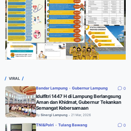
VIRAL
Bandar Lampung
•
Gubernur Lampung
0
Idulfitri 1447 H di Lampung Berlangsung
Aman dan Khidmat, Gubernur Tekankan
Semangat Kebersamaan
By
Sinergi Lampung
21 Mar, 2026
•
TNI&Polri
•
Tulang Bawang
0