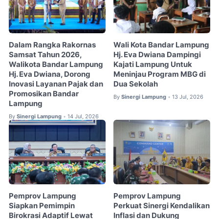
Dalam Rangka Rakornas
Wali Kota Bandar Lampung
Samsat Tahun 2026,
Hj. Eva Dwiana Dampingi
Walikota Bandar Lampung
Kajati Lampung Untuk
Hj. Eva Dwiana, Dorong
Meninjau Program MBG di
Inovasi Layanan Pajak dan
Dua Sekolah
Promosikan Bandar
By
Sinergi Lampung
13 Jul, 2026
•
Lampung
By
Sinergi Lampung
14 Jul, 2026
•
Pemprov Lampung
Pemprov Lampung
Siapkan Pemimpin
Perkuat Sinergi Kendalikan
Birokrasi Adaptif Lewat
Inflasi dan Dukung