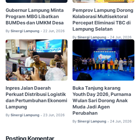
Gubernur Lampung Minta
Pemprov Lampung Dorong
Program MBG Libatkan
Kolaborasi Multisektoral
BUMDes dan UMKM Desa
Percepat Eliminasi TBC di
Lampung Selatan
By
Sinergi Lampung
22 Jun, 2026
•
By
Sinergi Lampung
24 Jun, 2026
•
Inpres Jalan Daerah
Buka Tanjung karang
Perkuat Distribusi Logistik
Youth Day 2026, Purnama
dan Pertumbuhan Ekonomi
Wulan Sari Dorong Anak
Lampung
Muda Jadi Agen
Perubahan
By
Sinergi Lampung
23 Jun, 2026
•
By
Sinergi Lampung
24 Jun, 2026
•
Posting Komentar