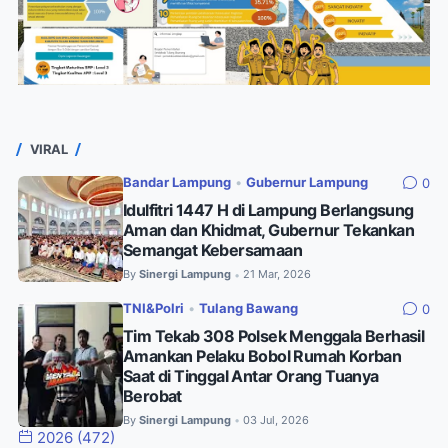
VIRAL
Bandar Lampung
•
Gubernur Lampung
0
Idulfitri 1447 H di Lampung Berlangsung
Aman dan Khidmat, Gubernur Tekankan
Semangat Kebersamaan
By
Sinergi Lampung
21 Mar, 2026
•
TNI&Polri
•
Tulang Bawang
0
Tim Tekab 308 Polsek Menggala Berhasil
Amankan Pelaku Bobol Rumah Korban
Saat di Tinggal Antar Orang Tuanya
Berobat
By
Sinergi Lampung
03 Jul, 2026
•
2026
(472)