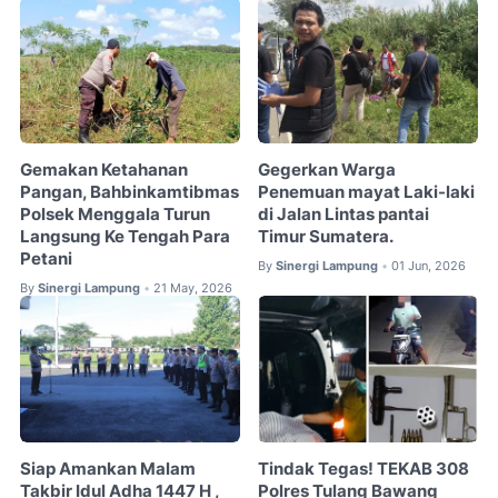
Gemakan Ketahanan
Gegerkan Warga
Pangan, Bahbinkamtibmas
Penemuan mayat Laki-laki
Polsek Menggala Turun
di Jalan Lintas pantai
Langsung Ke Tengah Para
Timur Sumatera.
Petani
By
Sinergi Lampung
01 Jun, 2026
•
By
Sinergi Lampung
21 May, 2026
•
Siap Amankan Malam
Tindak Tegas! TEKAB 308
Takbir Idul Adha 1447 H ,
Polres Tulang Bawang