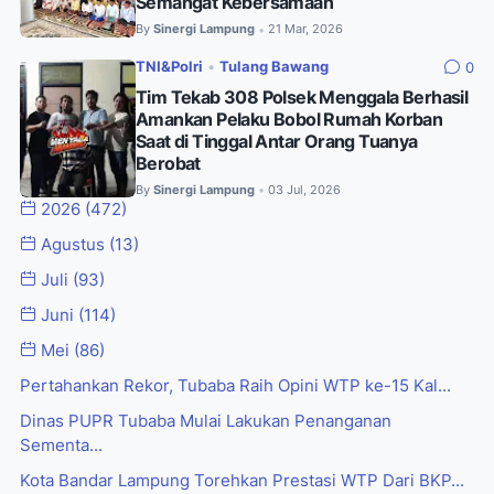
Semangat Kebersamaan
By
Sinergi Lampung
21 Mar, 2026
•
TNI&Polri
•
Tulang Bawang
0
Tim Tekab 308 Polsek Menggala Berhasil
Amankan Pelaku Bobol Rumah Korban
Saat di Tinggal Antar Orang Tuanya
Berobat
By
Sinergi Lampung
03 Jul, 2026
•
2026
(472)
Agustus
(13)
Juli
(93)
Juni
(114)
Mei
(86)
Pertahankan Rekor, Tubaba Raih Opini WTP ke-15 Kal...
Dinas PUPR Tubaba Mulai Lakukan Penanganan
Sementa...
Kota Bandar Lampung Torehkan Prestasi WTP Dari BKP...