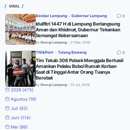
VIRAL
Bandar Lampung
•
Gubernur Lampung
0
Idulfitri 1447 H di Lampung Berlangsung
Aman dan Khidmat, Gubernur Tekankan
Semangat Kebersamaan
By
Sinergi Lampung
21 Mar, 2026
•
TNI&Polri
•
Tulang Bawang
0
Tim Tekab 308 Polsek Menggala Berhasil
Amankan Pelaku Bobol Rumah Korban
Saat di Tinggal Antar Orang Tuanya
Berobat
By
Sinergi Lampung
03 Jul, 2026
•
2026
(475)
Agustus
(16)
Juli
(93)
Juni
(114)
Mei
(86)