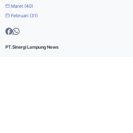
Maret
(40)
Februari
(31)
PT. Sinergi Lampung News
Pers bersifat independen dan memiliki kewenangan untuk
memberikan informasi kepada masyarakat. Selain itu, pers
memiliki kemerdekaan untuk memperoleh, mengolah, dan
menyampaikan pikiran melalui lisan maupun tulisan, pers
mengedepankan surat kabar dan koran. Namun, dengan
berkembangnya platform digital, membuat beberapa