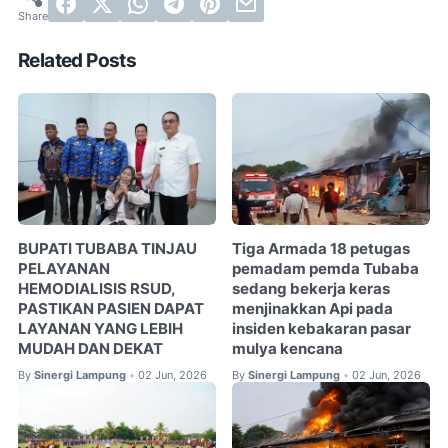
Related Posts
BUPATI TUBABA TINJAU
Tiga Armada 18 petugas
PELAYANAN
pemadam pemda Tubaba
HEMODIALISIS RSUD,
sedang bekerja keras
PASTIKAN PASIEN DAPAT
menjinakkan Api pada
LAYANAN YANG LEBIH
insiden kebakaran pasar
MUDAH DAN DEKAT
mulya kencana
By
Sinergi Lampung
02 Jun, 2026
By
Sinergi Lampung
02 Jun, 2026
•
•