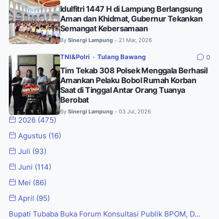
Idulfitri 1447 H di Lampung Berlangsung
Aman dan Khidmat, Gubernur Tekankan
Semangat Kebersamaan
By
Sinergi Lampung
21 Mar, 2026
•
TNI&Polri
•
Tulang Bawang
0
Tim Tekab 308 Polsek Menggala Berhasil
Amankan Pelaku Bobol Rumah Korban
Saat di Tinggal Antar Orang Tuanya
Berobat
By
Sinergi Lampung
03 Jul, 2026
•
2026
(475)
Agustus
(16)
Juli
(93)
Juni
(114)
Mei
(86)
April
(95)
Bupati Tubaba Buka Forum Konsultasi Publik BPOM, D...