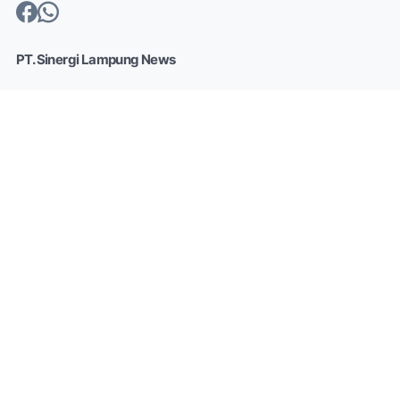
PT. Sinergi Lampung News
Pers bersifat independen dan memiliki kewenangan untuk
memberikan informasi kepada masyarakat. Selain itu, pers
memiliki kemerdekaan untuk memperoleh, mengolah, dan
menyampaikan pikiran melalui lisan maupun tulisan, pers
mengedepankan surat kabar dan koran. Namun, dengan
berkembangnya platform digital, membuat beberapa
media berpindah haluan ke digital dan menyesuaikan
keinginan pasar.
Label
Halaman