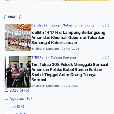
VIRAL
Bandar Lampung
•
Gubernur Lampung
0
Idulfitri 1447 H di Lampung Berlangsung
Aman dan Khidmat, Gubernur Tekankan
Semangat Kebersamaan
By
Sinergi Lampung
21 Mar, 2026
•
TNI&Polri
•
Tulang Bawang
0
Tim Tekab 308 Polsek Menggala Berhasil
Amankan Pelaku Bobol Rumah Korban
Saat di Tinggal Antar Orang Tuanya
Berobat
By
Sinergi Lampung
03 Jul, 2026
•
2026
(475)
Agustus
(16)
Juli
(93)