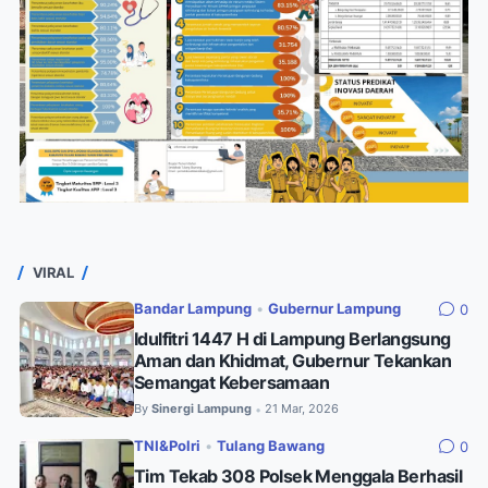
VIRAL
Bandar Lampung
•
Gubernur Lampung
0
Idulfitri 1447 H di Lampung Berlangsung
Aman dan Khidmat, Gubernur Tekankan
Semangat Kebersamaan
By
Sinergi Lampung
21 Mar, 2026
•
TNI&Polri
•
Tulang Bawang
0
Tim Tekab 308 Polsek Menggala Berhasil