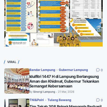
VIRAL
Bandar Lampung
•
Gubernur Lampung
0
Idulfitri 1447 H di Lampung Berlangsung
Aman dan Khidmat, Gubernur Tekankan
Semangat Kebersamaan
By
Sinergi Lampung
21 Mar, 2026
•
TNI&Polri
•
Tulang Bawang
0
Tim Tekab 308 Polsek Menggala Berhasil