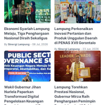
Ekonomi Syariah Lampung
Lampung Perkenalkan
Melaju, Tiga Penghargaan
Inovasi Pertanian dan
Nasional Diraih Sekaligus
Produk Unggulan Daerah
di PENAS XVII Gorontalo
By
Sinergi Lampung
06 Jul, 2026
•
By
Sinergi Lampung
23 Jun, 2026
•
Wakil Gubernur Jihan
Lampung Torehkan
Nurlela Paparkan
Prestasi Nasional,
Transformasi Digital
Gubernur Mirza Raih
Pengelolaan Keuangan
Penghargaan Pemimpin