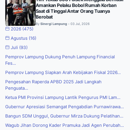
Amankan Pelaku Bobol Rumah Korban
Saat di Tinggal Antar Orang Tuanya
Berobat
By
Sinergi Lampung
03 Jul, 2026
•
2026
(475)
Agustus
(16)
Juli
(93)
Pemprov Lampung Dukung Penuh Lampung Financial
Fes...
Pemprov Lampung Siapkan Arah Kebijakan Fiskal 2026...
Pengesahan Raperda APBD 2025 Jadi Langkah
Penguata...
Ketua PMI Provinsi Lampung Lantik Pengurus PMI Lam...
Gubernur Apresiasi Semangat Pengabdian Purnawirawa...
Bangun SDM Unggul, Gubernur Mirza Dukung Pelatihan...
Wagub Jihan Dorong Kader Pramuka Jadi Agen Perubah...