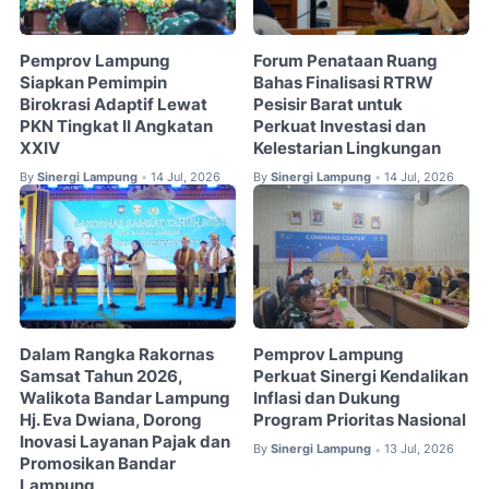
Pemprov Lampung
Forum Penataan Ruang
Siapkan Pemimpin
Bahas Finalisasi RTRW
Birokrasi Adaptif Lewat
Pesisir Barat untuk
PKN Tingkat II Angkatan
Perkuat Investasi dan
XXIV
Kelestarian Lingkungan
By
Sinergi Lampung
14 Jul, 2026
By
Sinergi Lampung
14 Jul, 2026
•
•
Dalam Rangka Rakornas
Pemprov Lampung
Samsat Tahun 2026,
Perkuat Sinergi Kendalikan
Walikota Bandar Lampung
Inflasi dan Dukung
Hj. Eva Dwiana, Dorong
Program Prioritas Nasional
Inovasi Layanan Pajak dan
By
Sinergi Lampung
13 Jul, 2026
•
Promosikan Bandar
Lampung