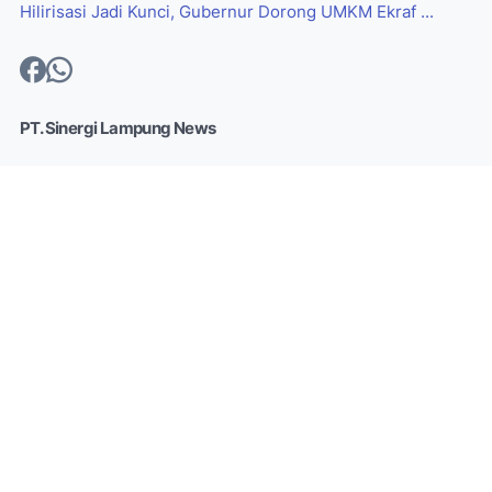
Hilirisasi Jadi Kunci, Gubernur Dorong UMKM Ekraf ...
PT. Sinergi Lampung News
Pers bersifat independen dan memiliki kewenangan untuk
memberikan informasi kepada masyarakat. Selain itu, pers
memiliki kemerdekaan untuk memperoleh, mengolah, dan
menyampaikan pikiran melalui lisan maupun tulisan, pers
mengedepankan surat kabar dan koran. Namun, dengan
berkembangnya platform digital, membuat beberapa
media berpindah haluan ke digital dan menyesuaikan
keinginan pasar.