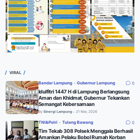
VIRAL
Bandar Lampung
•
Gubernur Lampung
0
Idulfitri 1447 H di Lampung Berlangsung
Aman dan Khidmat, Gubernur Tekankan
Semangat Kebersamaan
By
Sinergi Lampung
21 Mar, 2026
•
TNI&Polri
•
Tulang Bawang
0
Tim Tekab 308 Polsek Menggala Berhasil
Amankan Pelaku Bobol Rumah Korban