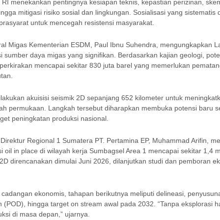
 RI menekankan pentingnya kesiapan teknis, kepastian perizinan, ske
gga mitigasi risiko sosial dan lingkungan. Sosialisasi yang sistematis
i prasyarat untuk mencegah resistensi masyarakat.
eral Migas Kementerian ESDM, Paul Ibnu Suhendra, mengungkapkan 
si sumber daya migas yang signifikan. Berdasarkan kajian geologi, pot
perkirakan mencapai sekitar 830 juta barel yang memerlukan pematan
utan.
dilakukan akuisisi seismik 2D sepanjang 652 kilometer untuk meningkatk
h permukaan. Langkah tersebut diharapkan membuka potensi baru se
et peningkatan produksi nasional.
 Direktur Regional 1 Sumatera PT. Pertamina EP, Muhammad Arifin, m
i oil in place di wilayah kerja Sumbagsel Area 1 mencapai sekitar 1,4 mi
 2D direncanakan dimulai Juni 2026, dilanjutkan studi dan pemboran ek
 cadangan ekonomis, tahapan berikutnya meliputi delineasi, penyusu
POD), hingga target on stream awal pada 2032. “Tanpa eksplorasi hari
ksi di masa depan,” ujarnya.