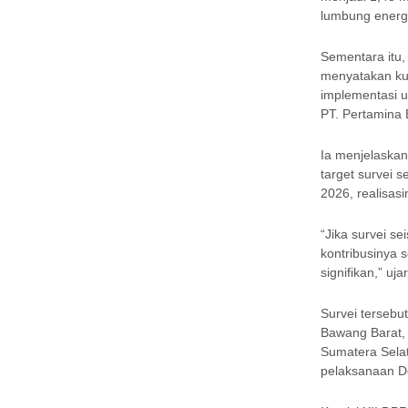
lumbung energi
Sementara itu,
menyatakan ku
implementasi u
PT. Pertamina
Ia menjelaskan
target survei 
2026, realisasi
“Jika survei s
kontribusinya s
signifikan,” ujar
Survei tersebu
Bawang Barat,
Sumatera Sela
pelaksanaan D