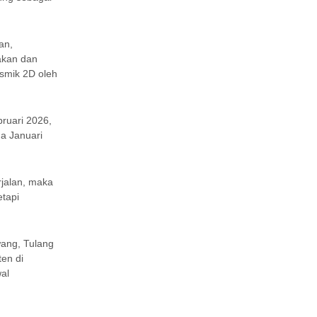
an,
akan dan
smik 2D oleh
ruari 2026,
ga Januari
rjalan, maka
etapi
wang, Tulang
en di
al