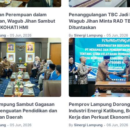
ran Perempuan dalam
Penanggulangan TBC Jadi P
n, Wagub Jihan Sambut
Wagub Jihan Minta RAD T
if KOHATI HMI
Dituntaskan
pung
05 Jun, 2026
By
Sinergi Lampung
05 Jun, 2026
•
•
mpung Sambut Gagasan
Pemprov Lampung Dorong
Penguatan Pendidikan dan
Industri Energi Katibung, 
an Daerah
Kerja dan Perkuat Ekonom
pung
05 Jun, 2026
By
Sinergi Lampung
06 Jun, 2026
•
•