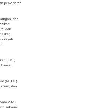
ran pemerintah
euangan, dan
paikan
rgi dan
egaskan
s wilayah
15
ukan (EBT)
i Daerah
lent (MTOE).
persen, dan
pada 2023
ung sebagai