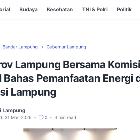
orial
Budaya
Kesehatan
TNI & Polri
Politik
Bandar Lampung
Gubernur Lampung
ov Lampung Bersama Komisi 
I Bahas Pemanfaatan Energi d
nsi Lampung
gi Lampung
d:
31 Mar, 2026
•
0
•
3
min read