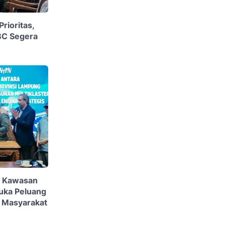
rioritas,
BC Segera
 Kawasan
Buka Peluang
i Masyarakat