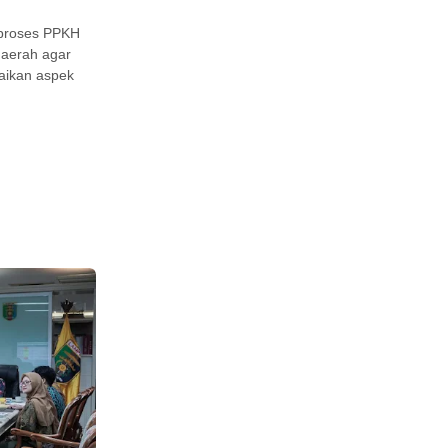
 proses PPKH
daerah agar
aikan aspek