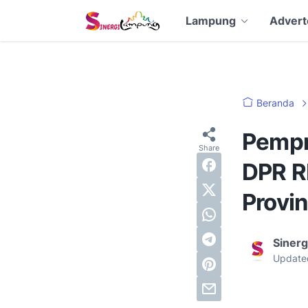
Lampung
Advert
Beranda
Pempr
DPR R
Provi
Siner
Update