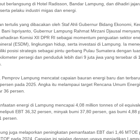
but berlangsung di Hotel Radisson, Bandar Lampung, dan dihadiri jaja
serta pelaku industri migas dan energi.
 tertulis yang dibacakan oleh Staf Ahli Gubernur Bidang Ekonomi, K
Bani Ispriyanto, Gubernur Lampung Rahmat Mirzani Djausal menyam
 kehadiran Komisi XII DPR RI sebagai momentum penguatan sektor ene
neral (ESDM), lingkungan hidup, serta investasi di Lampung. Ia men
ki posisi strategis sebagai pintu gerbang Pulau Sumatera dengan lua
kilometer persegi dan penduduk lebih dari 9 juta jiwa yang tersebar di 
.
gi, Pemprov Lampung mencatat capaian bauran energi baru dan terbar
 persen pada 2025. Angka itu melampaui target Rencana Umum Energ
r 36 persen.
nfaatan energi di Lampung mencapai 4,08 million tonnes of oil equiva
eliputi EBT 36,32 persen, minyak bumi 37,80 persen, gas bumi 4,88 
1 persen.
ng juga melaporkan peningkatan pemanfaatan EBT dari 1,46 MTOE 
MTOE pada 2024. Capaian ini sejalan dengan upaya menjadikan Lamp