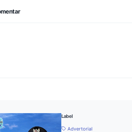
omentar
Label
Advertorial