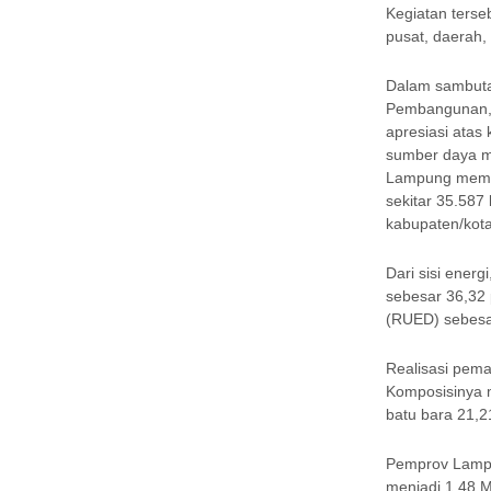
Kegiatan terse
pusat, daerah, 
Dalam sambutan
Pembangunan, 
apresiasi atas
sumber daya mi
Lampung memili
sekitar 35.587 
kabupaten/kota
Dari sisi ener
sebesar 36,32
(RUED) sebesa
Realisasi pema
Komposisinya m
batu bara 21,2
Pemprov Lampu
menjadi 1,48 