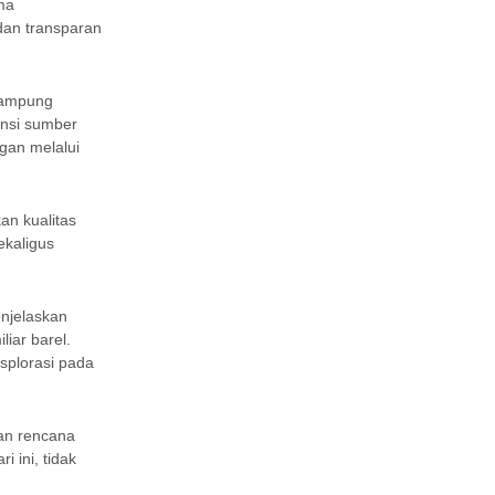
ma
 dan transparan
Lampung
ensi sumber
gan melalui
an kualitas
kaligus
enjelaskan
liar barel.
splorasi pada
nan rencana
 ini, tidak