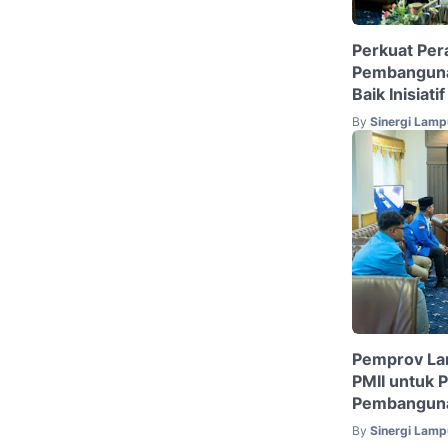
Perkuat Pe
Pembanguna
Baik Inisiat
By
Sinergi Lam
Pemprov La
PMII untuk 
Pembangun
By
Sinergi Lam