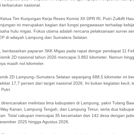
 terbarukan nasional.
 Ketua Tim Kunjungan Kerja Reses Komisi XII DPR RI, Putri Zulkifli Has
njungan ini merupakan bagian dari fungsi pengawasan terhadap kebij
saha hulu migas. Fokus utama adalah rencana pelaksanaan survei sei
 EP di wilayah Lampung dan Sumatera Selatan.
, berdasarkan paparan SKK Migas pada rapat dengar pendapat 11 Feb
seismik 2D nasional tahun 2026 mencapai 3.882 kilometer. Namun hing
nya masih nol kilometer.
eismik 2D Lampung–Sumatera Selatan sepanjang 688,5 kilometer ini be
ekitar 17,7 persen dari target nasional 2026. Ini bukan kegiatan kecil, t
 Putri.
t direncanakan melintasi lima kabupaten di Lampung, yakni Tulang Ba
 Way Kanan, Lampung Tengah, dan Lampung Timur, serta dua kabupat
tan. Total cakupan mencapai 35 kecamatan dan 142 desa dengan jadw
esember 2025 hingga Agustus 2026.