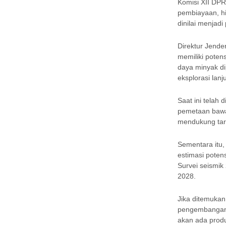
Komisi XII DPR
pembiayaan, hin
dinilai menjad
Direktur Jend
memiliki poten
daya minyak di
eksplorasi lanj
Saat ini telah 
pemetaan bawa
mendukung targ
Sementara itu,
estimasi potens
Survei seismik
2028.
Jika ditemukan
pengembangan (
akan ada produ