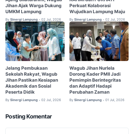
Jihan Ajak Warga Dukung
Perkuat Kolaborasi
UMKM Lampung
Wujudkan Lampung Maju
By
Sinergi Lampung
02 Jul, 2026
By
Sinergi Lampung
02 Jul, 2026
•
•
Jelang Pembukaan
Wagub Jihan Nurlela
Sekolah Rakyat, Wagub
Dorong Kader PMII Jadi
Jihan Pastikan Kesiapan
Pemimpin Berintegritas
Akademik dan Sosial
dan Adaptif Hadapi
Peserta Didik
Perubahan Zaman
By
Sinergi Lampung
02 Jul, 2026
By
Sinergi Lampung
01 Jul, 2026
•
•
Posting Komentar